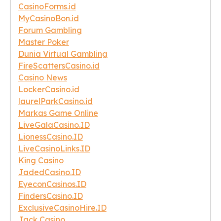
CasinoForms.id
MyCasinoBon.id
Forum Gambling
Master Poker
Dunia Virtual Gambling
FireScattersCasino.id
Casino News
LockerCasino.id
laurelParkCasino.id
Markas Game Online
LiveGalaCasino.ID
LionessCasino.ID
LiveCasinoLinks.ID
King Casino
JadedCasino.ID
EyeconCasinos.ID
FindersCasino.ID
ExclusiveCasinoHire.ID
Jack Casino