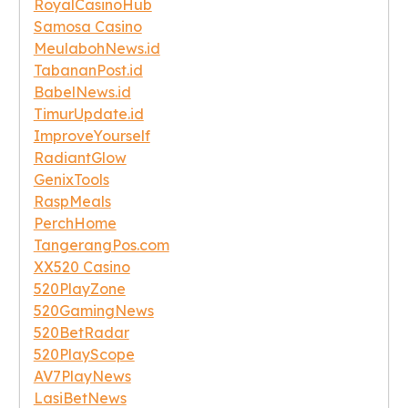
RoyalCasinoHub
Samosa Casino
MeulabohNews.id
TabananPost.id
BabelNews.id
TimurUpdate.id
ImproveYourself
RadiantGlow
GenixTools
RaspMeals
PerchHome
TangerangPos.com
XX520 Casino
520PlayZone
520GamingNews
520BetRadar
520PlayScope
AV7PlayNews
LasiBetNews