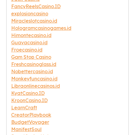
FancyReelsCasino.ID
explosioncasino
Miracleslotcasino.id
Hologramcasinogames.id
Himontecasino.id
Guavacasino.id
Froecasino.id
Gam Stop Casino
Freshcasinoglass.id
Nobettercasino.id
Monkeyfuncasino.id
Libraonlinecasinos.id
KyatCasino.ID
KroonCasino.ID
LearnCraft
CreatorPlaybook
BudgetVoyager
ManifestSoul