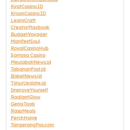
KyatCasino.ID
KroonCasino.ID
LearnCraft
CreatorPlaybook
BudgetVoyager
ManifestSoul
RoyalCasinoHub
Samosa Casino
MeulabohNews.id
TabananPost.id
BabelNews.id
TimurUpdate.id
ImproveYourself
RadiantGlow
GenixTools
RaspMeals
PerchHome
TangerangPos.com