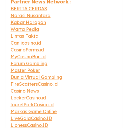
𝗣𝗮𝗿𝘁𝗻𝗲𝗿 𝗡𝗲𝘄𝘀 𝗡𝗲𝘁𝘄𝗼𝗿𝗸 :
BERITA CERDAS
Narasi Nusantara
Kabar Harapan
Warta Pedia
Lintas Fakta
Canlicasino.id
CasinoForms.id
MyCasinoBon.id
Forum Gambling
Master Poker
Dunia Virtual Gambling
FireScattersCasino.id
Casino News
LockerCasino.id
laurelParkCasino.id
Markas Game Online
LiveGalaCasino.ID
LionessCasino.ID