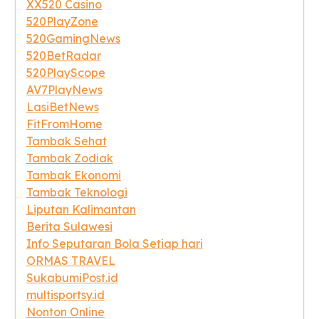
XX520 Casino
520PlayZone
520GamingNews
520BetRadar
520PlayScope
AV7PlayNews
LasiBetNews
FitFromHome
Tambak Sehat
Tambak Zodiak
Tambak Ekonomi
Tambak Teknologi
Liputan Kalimantan
Berita Sulawesi
Info Seputaran Bola Setiap hari
ORMAS TRAVEL
SukabumiPost.id
multisportsy.id
Nonton Online