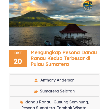
Mengungkap Pesona Danau
OKT
Ranau Kedua Terbesar di
20
Pulau Sumatera
Anthony Anderson
Sumatera Selatan
danau Ranau
Gunung Seminung
,
,
Pesona Sumatera
Tambak Wisata
,
,