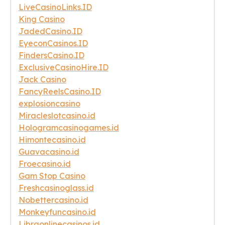
LiveCasinoLinks.ID
King Casino
JadedCasino.ID
EyeconCasinos.ID
FindersCasino.ID
ExclusiveCasinoHire.ID
Jack Casino
FancyReelsCasino.ID
explosioncasino
Miracleslotcasino.id
Hologramcasinogames.id
Himontecasino.id
Guavacasino.id
Froecasino.id
Gam Stop Casino
Freshcasinoglass.id
Nobettercasino.id
Monkeyfuncasino.id
Libraonlinecasinos.id