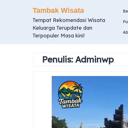
Skip
Tambak Wisata
to
Be
content
Tempat Rekomendasi Wisata
Pu
Keluarga Terupdate dan
Ab
Terpopuler Masa kini!
Penulis:
Adminwp