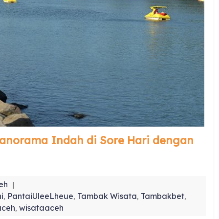
Panorama Indah di Sore Hari dengan
eh
i
PantaiUleeLheue
Tambak Wisata
Tambakbet
,
,
,
,
aceh
wisataaceh
,