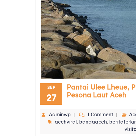
Pantai Ulee Lheue, 
SEP
Pesona Laut Aceh
27
Adminwp
1 Comment
Ac
acehviral
bandaaceh
beritaterkin
,
,
visit