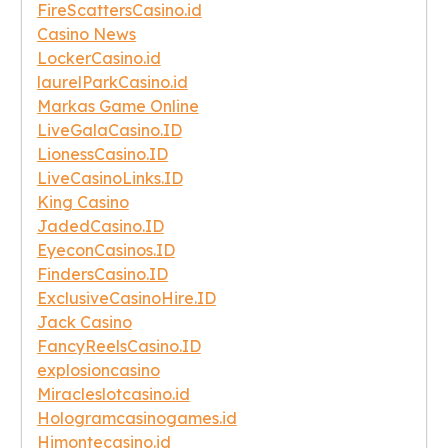
FireScattersCasino.id
Casino News
LockerCasino.id
laurelParkCasino.id
Markas Game Online
LiveGalaCasino.ID
LionessCasino.ID
LiveCasinoLinks.ID
King Casino
JadedCasino.ID
EyeconCasinos.ID
FindersCasino.ID
ExclusiveCasinoHire.ID
Jack Casino
FancyReelsCasino.ID
explosioncasino
Miracleslotcasino.id
Hologramcasinogames.id
Himontecasino.id