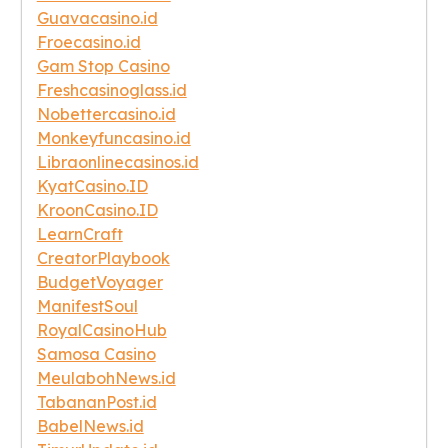
Guavacasino.id
Froecasino.id
Gam Stop Casino
Freshcasinoglass.id
Nobettercasino.id
Monkeyfuncasino.id
Libraonlinecasinos.id
KyatCasino.ID
KroonCasino.ID
LearnCraft
CreatorPlaybook
BudgetVoyager
ManifestSoul
RoyalCasinoHub
Samosa Casino
MeulabohNews.id
TabananPost.id
BabelNews.id