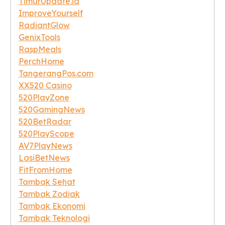
TimurUpdate.id
ImproveYourself
RadiantGlow
GenixTools
RaspMeals
PerchHome
TangerangPos.com
XX520 Casino
520PlayZone
520GamingNews
520BetRadar
520PlayScope
AV7PlayNews
LasiBetNews
FitFromHome
Tambak Sehat
Tambak Zodiak
Tambak Ekonomi
Tambak Teknologi