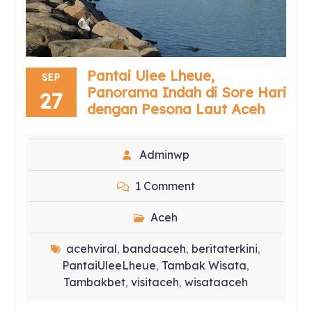
Pantai Ulee Lheue,
SEP
Panorama Indah di Sore Hari
27
dengan Pesona Laut Aceh
Adminwp
1 Comment
Aceh
acehviral
bandaaceh
beritaterkini
,
,
,
PantaiUleeLheue
Tambak Wisata
,
,
Tambakbet
visitaceh
wisataaceh
,
,