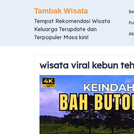
Skip
Tambak Wisata
to
Be
content
Tempat Rekomendasi Wisata
Pu
Keluarga Terupdate dan
Ab
Terpopuler Masa kini!
wisata viral kebun te