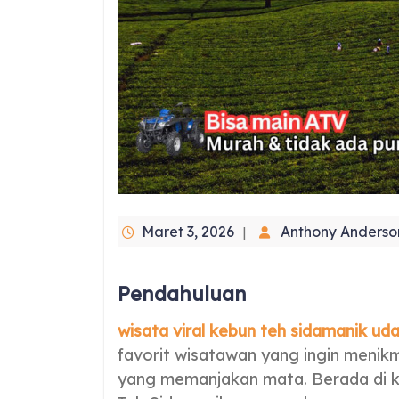
Maret 3, 2026
Anthony Anderso
Pendahuluan
wisata viral kebun teh sidamanik ud
favorit wisatawan yang ingin meni
yang memanjakan mata. Berada di k