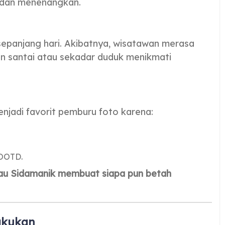
 dan menenangkan.
 sepanjang hari. Akibatnya, wisatawan merasa
lan santai atau sekadar duduk menikmati
enjadi favorit pemburu foto karena:
 OOTD.
au Sidamanik membuat siapa pun betah
lakukan