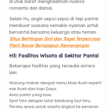
di ufuk barat menghadirkan nuansa
romantis dan damai.
Selain itu, angin sepoi-sepoi di tepi pantai
membuat suasana semakin nyaman untuk
bersantai bersama keluarga atau teman.
Situs Bettingan Slot dan Togel Terpercaya
Pasti Bayar Berapapun Kemenangan
H3: Fasilitas Wisata di Sekitar Pantai
Beberapa fasilitas yang tersedia antara
lain:
Warung makan dengan menu khas Aceh seperti
mie Aceh dan kopi Gayo.
Area parkir yang luas.
Spot foto dengan latar belakang laut biru.
Perahu sewa untuk wisata singkat ke perairan