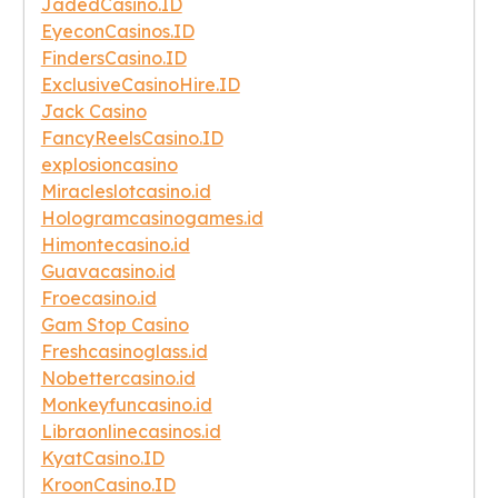
JadedCasino.ID
EyeconCasinos.ID
FindersCasino.ID
ExclusiveCasinoHire.ID
Jack Casino
FancyReelsCasino.ID
explosioncasino
Miracleslotcasino.id
Hologramcasinogames.id
Himontecasino.id
Guavacasino.id
Froecasino.id
Gam Stop Casino
Freshcasinoglass.id
Nobettercasino.id
Monkeyfuncasino.id
Libraonlinecasinos.id
KyatCasino.ID
KroonCasino.ID