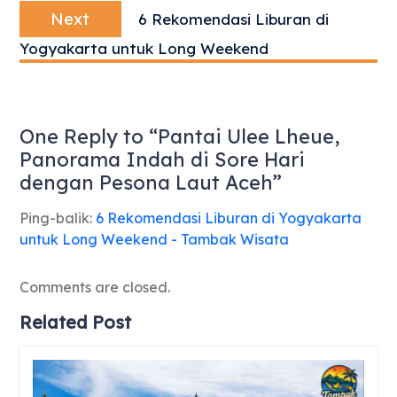
Next
Next
6 Rekomendasi Liburan di
post:
Yogyakarta untuk Long Weekend
One Reply to “Pantai Ulee Lheue,
Panorama Indah di Sore Hari
dengan Pesona Laut Aceh”
Ping-balik:
6 Rekomendasi Liburan di Yogyakarta
untuk Long Weekend - Tambak Wisata
Comments are closed.
Related Post