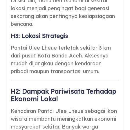
Di sisi lain, monumen tsunami di sekitar
lokasi menjadi pengingat bagi generasi
sekarang akan pentingnya kesiapsiagaan
bencana.
H3: Lokasi Strategis
Pantai Ulee Lheue terletak sekitar 3 km
dari pusat Kota Banda Aceh. Aksesnya
mudah dijangkau dengan kendaraan
pribadi maupun transportasi umum.
H2: Dampak Pariwisata Terhadap
Ekonomi Lokal
Kehadiran Pantai Ulee Lheue sebagai ikon
wisata membantu meningkatkan ekonomi
masyarakat sekitar. Banyak warga