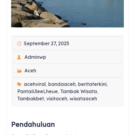
September 27, 2025
Adminwp
Aceh
acehviral
bandaaceh
beritaterkini
,
,
,
PantaiUleeLheue
Tambak Wisata
,
,
Tambakbet
visitaceh
wisataaceh
,
,
Pendahuluan