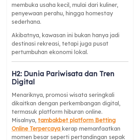
membuka usaha kecil, mulai dari kuliner,
penyewaan perahu, hingga homestay
sederhana.
Akibatnya, kawasan ini bukan hanya jadi
destinasi rekreasi, tetapi juga pusat
pertumbuhan ekonomi lokal.
H2: Dunia Pariwisata dan Tren
Digital
Menariknya, promosi wisata seringkali
dikaitkan dengan perkembangan digital,
termasuk platform hiburan online.
Misalnya,
tambakbet platform Betting
Online Terpercaya
kerap memanfaatkan
momen besar seperti pertandingan sepak