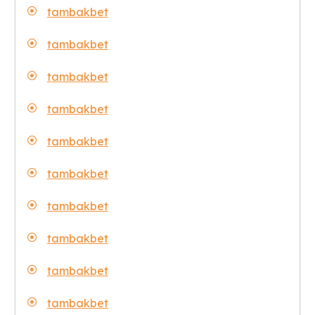
tambakbet
tambakbet
tambakbet
tambakbet
tambakbet
tambakbet
tambakbet
tambakbet
tambakbet
tambakbet