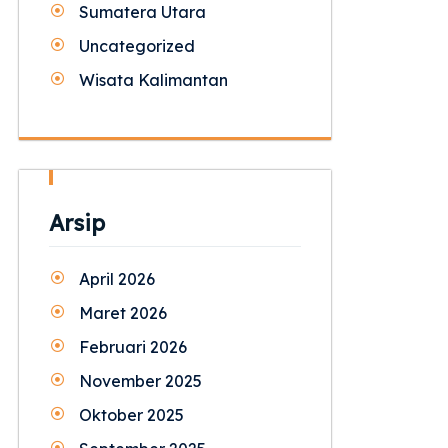
Sumatera Utara
Uncategorized
Wisata Kalimantan
Arsip
April 2026
Maret 2026
Februari 2026
November 2025
Oktober 2025