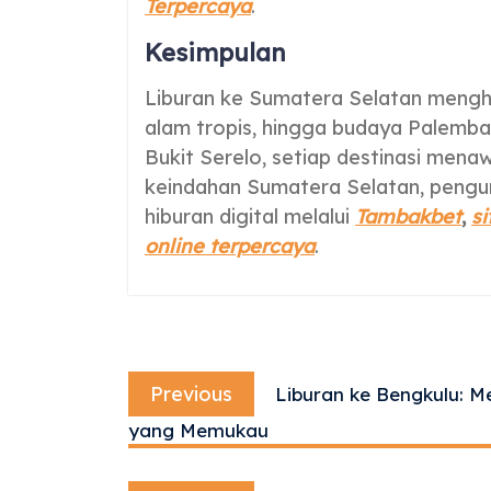
Terpercaya
.
Kesimpulan
Liburan ke Sumatera Selatan mengh
alam tropis, hingga budaya Palemb
Bukit Serelo, setiap destinasi mena
keindahan Sumatera Selatan, pengun
hiburan digital melalui
Tambakbet
,
s
online terpercaya
.
Navigasi
Previous
pos
Previous
Liburan ke Bengkulu: M
post:
yang Memukau