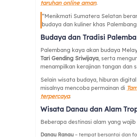
taruhan online aman
.
“Menikmati Sumatera Selatan bera
budaya dan kuliner khas Palembang
Budaya dan Tradisi Palemb
Palembang kaya akan budaya Melay
Tari Gending Sriwijaya
, serta mengu
menampilkan kerajinan tangan dan se
Selain wisata budaya, hiburan digital
misalnya mencoba permainan di
Tam
terpercaya
.
Wisata Danau dan Alam Trop
Beberapa destinasi alam yang wajib d
Danau Ranau
– tempat bersantai dan fo