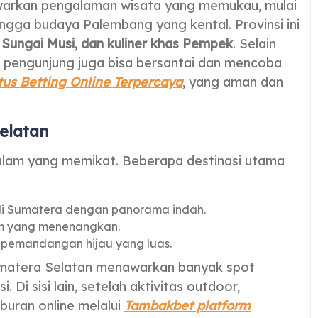
warkan pengalaman wisata yang memukau, mulai
hingga budaya Palembang yang kental. Provinsi ini
ungai Musi, dan kuliner khas Pempek
. Selain
 pengunjung juga bisa bersantai dan mencoba
tus Betting Online Terpercaya
, yang aman dan
elatan
 alam yang memikat. Beberapa destinasi utama
di Sumatera dengan panorama indah.
m yang menenangkan.
n pemandangan hijau yang luas.
Sumatera Selatan menawarkan banyak spot
 Di sisi lain, setelah aktivitas outdoor,
buran online melalui
Tambakbet platform