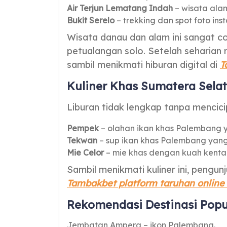
Air Terjun Lematang Indah
– wisata alam
Bukit Serelo
– trekking dan spot foto in
Wisata danau dan alam ini sangat c
petualangan solo. Setelah seharian 
sambil menikmati hiburan digital di
T
Kuliner Khas Sumatera Sela
Liburan tidak lengkap tanpa mencicipi
Pempek
– olahan ikan khas Palembang ya
Tekwan
– sup ikan khas Palembang yang 
Mie Celor
– mie khas dengan kuah kental
Sambil menikmati kuliner ini, pengun
Tambakbet platform taruhan online
Rekomendasi Destinasi Popu
Jembatan Ampera – ikon Palembang.