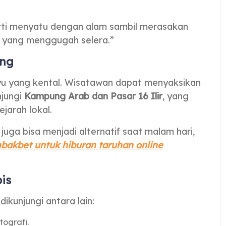
rti menyatu dengan alam sambil merasakan
 yang menggugah selera.”
ang
u yang kental. Wisatawan dapat menyaksikan
njungi
Kampung Arab dan Pasar 16 Ilir
, yang
jarah lokal.
 juga bisa menjadi alternatif saat malam hari,
bakbet untuk hiburan taruhan online
is
ikunjungi antara lain:
tografi.