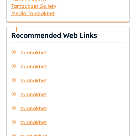
Tambakbet Gallery
Media Tambakbet
Recommended Web Links
tambakbet
tambakbet
tambakbet
tambakbet
tambakbet
tambakbet