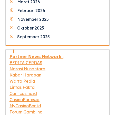
Maret 2026
Februari 2026
November 2025
Oktober 2025
September 2025
𝗣𝗮𝗿𝘁𝗻𝗲𝗿 𝗡𝗲𝘄𝘀 𝗡𝗲𝘁𝘄𝗼𝗿𝗸 :
BERITA CERDAS
Narasi Nusantara
Kabar Harapan
Warta Pedia
Lintas Fakta
Canlicasino.id
CasinoForms.id
MyCasinoBon.id
Forum Gambling