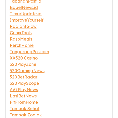
TabananPost.id
BabelNews.id
TimurUpdate.id
ImproveYourself
RadiantGlow
GenixTools
RaspMeals
PerchHome
TangerangPos.com
XX520 Casino
520PlayZone
520GamingNews
520BetRadar
520PlayScope
AV7PlayNews
LasiBetNews
FitFromHome
Tambak Sehat
Tambak Zodiak