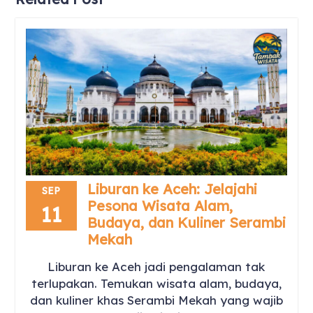
Liburan ke Aceh: Jelajahi
SEP
Pesona Wisata Alam,
11
Budaya, dan Kuliner Serambi
Mekah
Liburan ke Aceh jadi pengalaman tak
terlupakan. Temukan wisata alam, budaya,
dan kuliner khas Serambi Mekah yang wajib