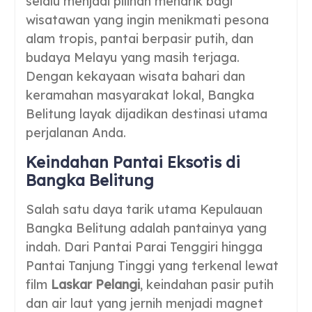
selalu menjadi pilihan menarik bagi
wisatawan yang ingin menikmati pesona
alam tropis, pantai berpasir putih, dan
budaya Melayu yang masih terjaga.
Dengan kekayaan wisata bahari dan
keramahan masyarakat lokal, Bangka
Belitung layak dijadikan destinasi utama
perjalanan Anda.
Keindahan Pantai Eksotis di
Bangka Belitung
Salah satu daya tarik utama Kepulauan
Bangka Belitung adalah pantainya yang
indah. Dari Pantai Parai Tenggiri hingga
Pantai Tanjung Tinggi yang terkenal lewat
film
Laskar Pelangi
, keindahan pasir putih
dan air laut yang jernih menjadi magnet