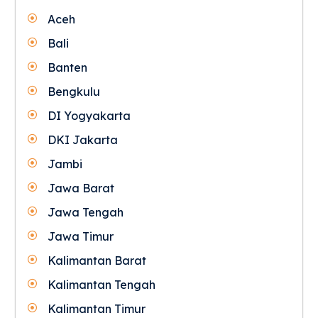
Aceh
Bali
Banten
Bengkulu
DI Yogyakarta
DKI Jakarta
Jambi
Jawa Barat
Jawa Tengah
Jawa Timur
Kalimantan Barat
Kalimantan Tengah
Kalimantan Timur