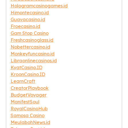
Hologramcasinogames.id
Himontecasino.id
Guavacasino.id
Froecasino.id
Gam Stop Casino
Freshcasinoglass.id
Nobettercasino.id
Monkeyfuncasino.id
Libraonlinecasinos.id
KyatCasino.ID
KroonCasino.ID
LearnCraft
CreatorPlaybook
BudgetVoyager
ManifestSoul
RoyalCasinoHub
Samosa Casino
MeulabohNews.id