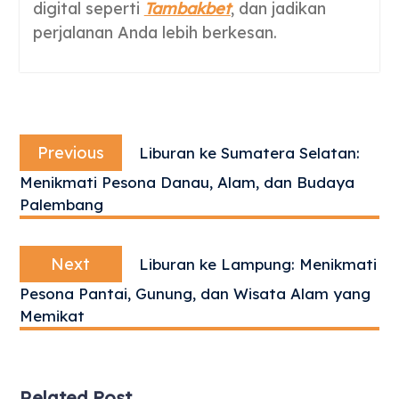
digital seperti
Tambakbet
, dan jadikan
perjalanan Anda lebih berkesan.
Navigasi
Previous
pos
Previous
Liburan ke Sumatera Selatan:
post:
Menikmati Pesona Danau, Alam, dan Budaya
Palembang
Next
Next
Liburan ke Lampung: Menikmati
post:
Pesona Pantai, Gunung, dan Wisata Alam yang
Memikat
Related Post