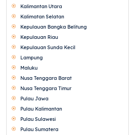
Kalimantan Utara
Kalimatan Selatan
Kepulauan Bangka Belitung
Kepulauan Riau
Kepulauan Sunda Kecil
Lampung
Maluku
Nusa Tenggara Barat
Nusa Tenggara Timur
Pulau Jawa
Pulau Kalimantan
Pulau Sulawesi
Pulau Sumatera