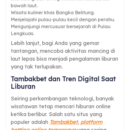
bawah laut.
Wisata kuliner khas Bangka Belitung.
Menjelajahi pulau-pulau kecil dengan perahu.
Mengunjungi mercusuar bersejarah di Pulau
Lengkuas.
Lebih lanjut, bagi Anda yang gemar
tantangan, mencoba aktivitas mancing di
laut lepas bisa menjadi pengalaman liburan
yang tak terlupakan.
Tambakbet dan Tren Digital Saat
Liburan
Seiring perkembangan teknologi, banyak
wisatawan tetap mencari hiburan online
ketika berlibur. Salah satu situs yang
populer adalah
Tambakbet
,
platform
betting online terpercaya
yang sering