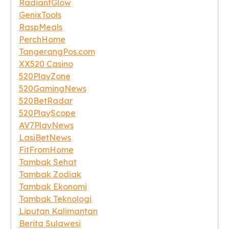
RadiantGlow
GenixTools
RaspMeals
PerchHome
TangerangPos.com
XX520 Casino
520PlayZone
520GamingNews
520BetRadar
520PlayScope
AV7PlayNews
LasiBetNews
FitFromHome
Tambak Sehat
Tambak Zodiak
Tambak Ekonomi
Tambak Teknologi
Liputan Kalimantan
Berita Sulawesi