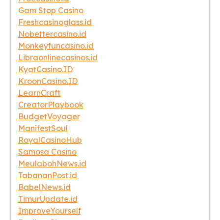
Gam Stop Casino
Freshcasinoglass.id
Nobettercasino.id
Monkeyfuncasino.id
Libraonlinecasinos.id
KyatCasino.ID
KroonCasino.ID
LearnCraft
CreatorPlaybook
BudgetVoyager
ManifestSoul
RoyalCasinoHub
Samosa Casino
MeulabohNews.id
TabananPost.id
BabelNews.id
TimurUpdate.id
ImproveYourself