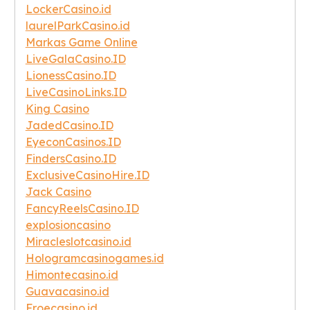
LockerCasino.id
laurelParkCasino.id
Markas Game Online
LiveGalaCasino.ID
LionessCasino.ID
LiveCasinoLinks.ID
King Casino
JadedCasino.ID
EyeconCasinos.ID
FindersCasino.ID
ExclusiveCasinoHire.ID
Jack Casino
FancyReelsCasino.ID
explosioncasino
Miracleslotcasino.id
Hologramcasinogames.id
Himontecasino.id
Guavacasino.id
Froecasino.id