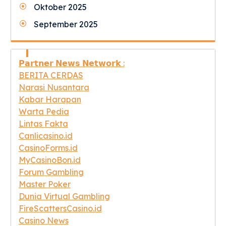
Oktober 2025
September 2025
𝗣𝗮𝗿𝘁𝗻𝗲𝗿 𝗡𝗲𝘄𝘀 𝗡𝗲𝘁𝘄𝗼𝗿𝗸 :
BERITA CERDAS
Narasi Nusantara
Kabar Harapan
Warta Pedia
Lintas Fakta
Canlicasino.id
CasinoForms.id
MyCasinoBon.id
Forum Gambling
Master Poker
Dunia Virtual Gambling
FireScattersCasino.id
Casino News