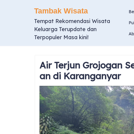
Skip
Tambak Wisata
to
Be
content
Tempat Rekomendasi Wisata
Pu
Keluarga Terupdate dan
Ab
Terpopuler Masa kini!
Air Terjun Grojogan 
an di Karanganyar