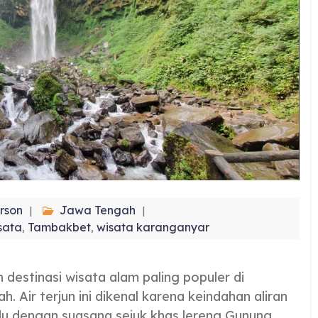
rson
Jawa Tengah
sata
Tambakbet
wisata karanganyar
,
,
destinasi wisata alam paling populer di
 Air terjun ini dikenal karena keindahan aliran
adu dengan suasana sejuk khas lereng Gunung