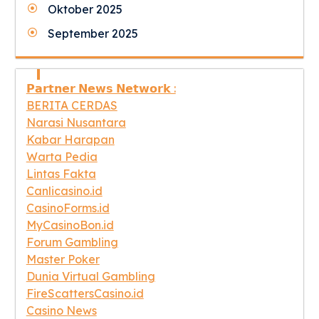
Oktober 2025
September 2025
𝗣𝗮𝗿𝘁𝗻𝗲𝗿 𝗡𝗲𝘄𝘀 𝗡𝗲𝘁𝘄𝗼𝗿𝗸 :
BERITA CERDAS
Narasi Nusantara
Kabar Harapan
Warta Pedia
Lintas Fakta
Canlicasino.id
CasinoForms.id
MyCasinoBon.id
Forum Gambling
Master Poker
Dunia Virtual Gambling
FireScattersCasino.id
Casino News