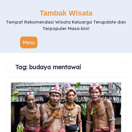
Skip
to
Tambak Wisata
content
Tempat Rekomendasi Wisata Keluarga Terupdate dan
Terpopuler Masa kini!
Menu
Tag:
budaya mentawai