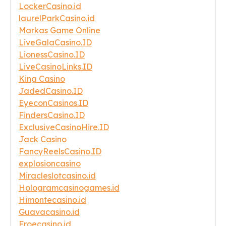
LockerCasino.id
laurelParkCasino.id
Markas Game Online
LiveGalaCasino.ID
LionessCasino.ID
LiveCasinoLinks.ID
King Casino
JadedCasino.ID
EyeconCasinos.ID
FindersCasino.ID
ExclusiveCasinoHire.ID
Jack Casino
FancyReelsCasino.ID
explosioncasino
Miracleslotcasino.id
Hologramcasinogames.id
Himontecasino.id
Guavacasino.id
Froecasino.id