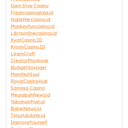
Gam Stop Casino
Freshcasinoglass.id
Nobettercasino.id
Monkeyfuncasino.id
Libraonlinecasinos.id
KyatCasino.ID
KroonCasino.ID
LearnCraft
CreatorPlaybook
BudgetVoyager
ManifestSoul
RoyalCasinoHub
Samosa Casino
MeulabohNews.id
TabananPost.id
BabelNews.id
TimurUpdate.id
ImproveYourself