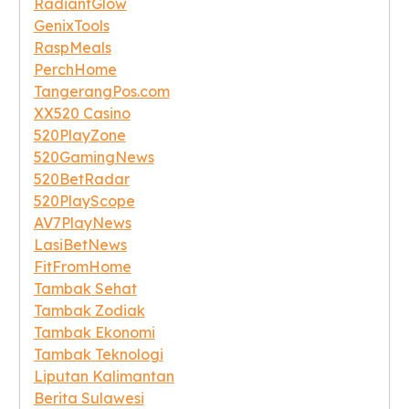
RadiantGlow
GenixTools
RaspMeals
PerchHome
TangerangPos.com
XX520 Casino
520PlayZone
520GamingNews
520BetRadar
520PlayScope
AV7PlayNews
LasiBetNews
FitFromHome
Tambak Sehat
Tambak Zodiak
Tambak Ekonomi
Tambak Teknologi
Liputan Kalimantan
Berita Sulawesi