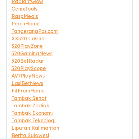
RadiantGlow
GenixTools
RaspMeals
PerchHome
TangerangPos.com
XX520 Casino
520PlayZone
520GamingNews
520BetRadar
520PlayScope
AV7PlayNews
LasiBetNews
FitFromHome
Tambak Sehat
Tambak Zodiak
Tambak Ekonomi
Tambak Teknologi
Liputan Kalimantan
Berita Sulawesi