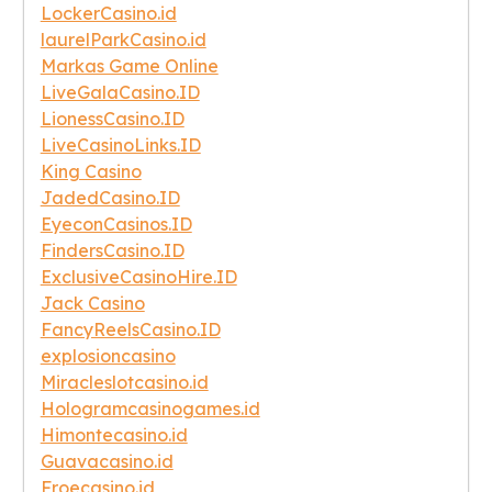
LockerCasino.id
laurelParkCasino.id
Markas Game Online
LiveGalaCasino.ID
LionessCasino.ID
LiveCasinoLinks.ID
King Casino
JadedCasino.ID
EyeconCasinos.ID
FindersCasino.ID
ExclusiveCasinoHire.ID
Jack Casino
FancyReelsCasino.ID
explosioncasino
Miracleslotcasino.id
Hologramcasinogames.id
Himontecasino.id
Guavacasino.id
Froecasino.id