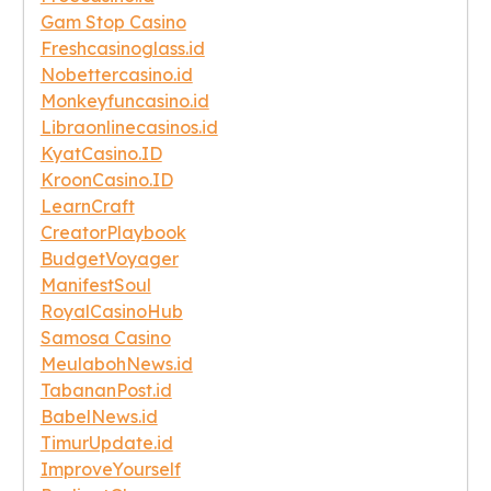
Gam Stop Casino
Freshcasinoglass.id
Nobettercasino.id
Monkeyfuncasino.id
Libraonlinecasinos.id
KyatCasino.ID
KroonCasino.ID
LearnCraft
CreatorPlaybook
BudgetVoyager
ManifestSoul
RoyalCasinoHub
Samosa Casino
MeulabohNews.id
TabananPost.id
BabelNews.id
TimurUpdate.id
ImproveYourself