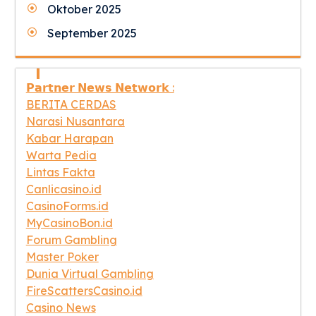
Oktober 2025
September 2025
𝗣𝗮𝗿𝘁𝗻𝗲𝗿 𝗡𝗲𝘄𝘀 𝗡𝗲𝘁𝘄𝗼𝗿𝗸 :
BERITA CERDAS
Narasi Nusantara
Kabar Harapan
Warta Pedia
Lintas Fakta
Canlicasino.id
CasinoForms.id
MyCasinoBon.id
Forum Gambling
Master Poker
Dunia Virtual Gambling
FireScattersCasino.id
Casino News