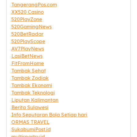
TangerangPos.com
XX520 Casino
520PlayZone
520GamingNews
520BetRadar
520PlayScope
AV7PlayNews
LasiBetNews
FitFromHome
Tambak Sehat
Tambak Zodiak
Tambak Ekonomi
Tambak Teknologi
Liputan Kalimantan
Berita Sulawesi
Info Seputaran Bola Setiap hari
ORMAS TRAVEL
SukabumiPost.id
multisportsy.id