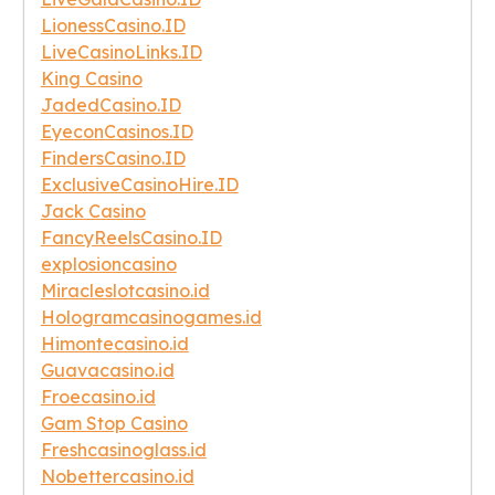
LionessCasino.ID
LiveCasinoLinks.ID
King Casino
JadedCasino.ID
EyeconCasinos.ID
FindersCasino.ID
ExclusiveCasinoHire.ID
Jack Casino
FancyReelsCasino.ID
explosioncasino
Miracleslotcasino.id
Hologramcasinogames.id
Himontecasino.id
Guavacasino.id
Froecasino.id
Gam Stop Casino
Freshcasinoglass.id
Nobettercasino.id