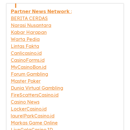
𝗣𝗮𝗿𝘁𝗻𝗲𝗿 𝗡𝗲𝘄𝘀 𝗡𝗲𝘁𝘄𝗼𝗿𝗸 :
BERITA CERDAS
Narasi Nusantara
Kabar Harapan
Warta Pedia
Lintas Fakta
Canlicasino.id
CasinoForms.id
MyCasinoBon.id
Forum Gambling
Master Poker
Dunia Virtual Gambling
FireScattersCasino.id
Casino News
LockerCasino.id
laurelParkCasino.id
Markas Game Online
LiveGalaCasino.ID