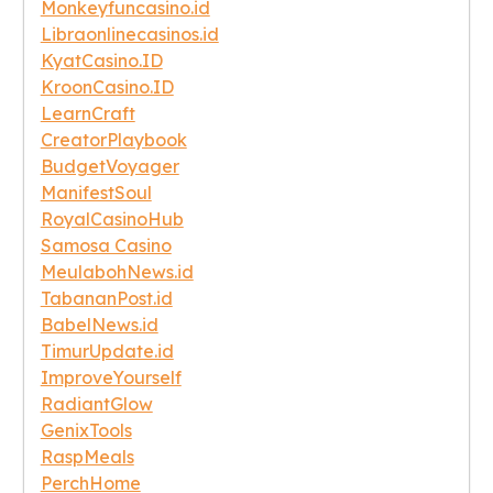
Monkeyfuncasino.id
Libraonlinecasinos.id
KyatCasino.ID
KroonCasino.ID
LearnCraft
CreatorPlaybook
BudgetVoyager
ManifestSoul
RoyalCasinoHub
Samosa Casino
MeulabohNews.id
TabananPost.id
BabelNews.id
TimurUpdate.id
ImproveYourself
RadiantGlow
GenixTools
RaspMeals
PerchHome