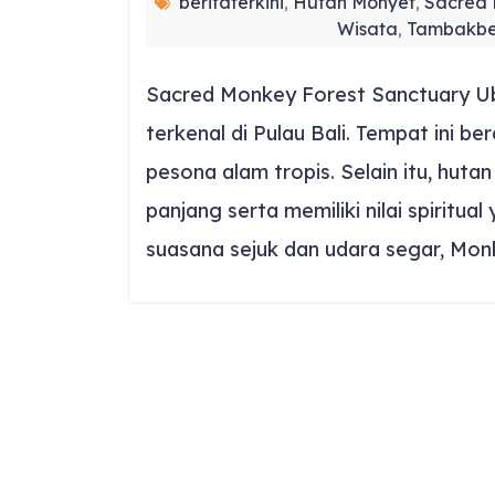
beritaterkini
Hutan Monyet
Sacred 
,
,
Wisata
Tambakbe
,
Sacred Monkey Forest Sanctuary Ubu
terkenal di Pulau Bali. Tempat ini 
pesona alam tropis. Selain itu, huta
panjang serta memiliki nilai spiritu
suasana sejuk dan udara segar, Mon