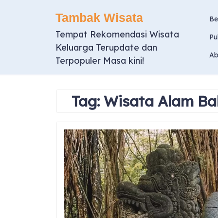
Skip
Tambak Wisata
to
Be
content
Tempat Rekomendasi Wisata
Pu
Keluarga Terupdate dan
Ab
Terpopuler Masa kini!
Tag:
Wisata Alam Bal