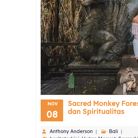
Sacred Monkey Fores
NOV
dan Spiritualitas
08
Anthony Anderson
Bali