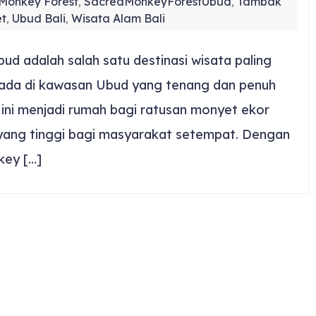
Monkey Forest
SacredMonkeyForestUbud
Tambak
,
,
t
Ubud Bali
Wisata Alam Bali
,
,
d adalah salah satu destinasi wisata paling
berada di kawasan Ubud yang tenang dan penuh
n ini menjadi rumah bagi ratusan monyet ekor
al yang tinggi bagi masyarakat setempat. Dengan
key […]