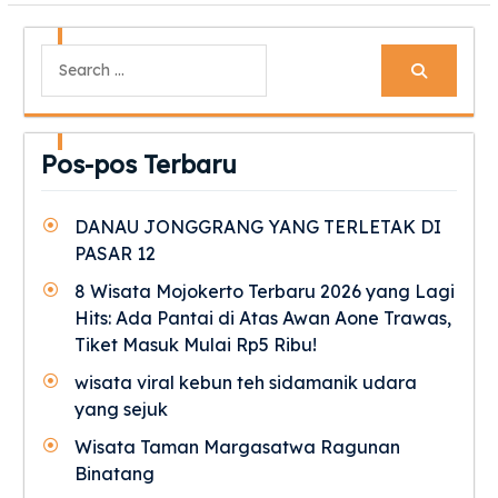
Search
for:
Pos-pos Terbaru
DANAU JONGGRANG YANG TERLETAK DI
PASAR 12
8 Wisata Mojokerto Terbaru 2026 yang Lagi
Hits: Ada Pantai di Atas Awan Aone Trawas,
Tiket Masuk Mulai Rp5 Ribu!
wisata viral kebun teh sidamanik udara
yang sejuk
Wisata Taman Margasatwa Ragunan
Binatang