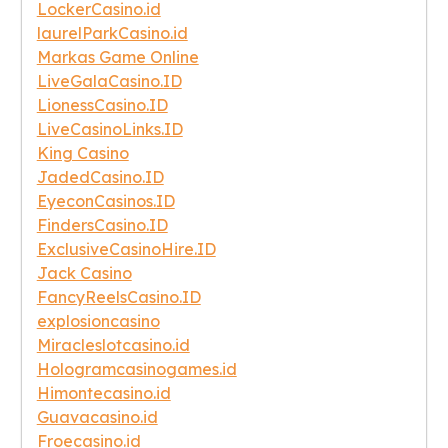
LockerCasino.id
laurelParkCasino.id
Markas Game Online
LiveGalaCasino.ID
LionessCasino.ID
LiveCasinoLinks.ID
King Casino
JadedCasino.ID
EyeconCasinos.ID
FindersCasino.ID
ExclusiveCasinoHire.ID
Jack Casino
FancyReelsCasino.ID
explosioncasino
Miracleslotcasino.id
Hologramcasinogames.id
Himontecasino.id
Guavacasino.id
Froecasino.id