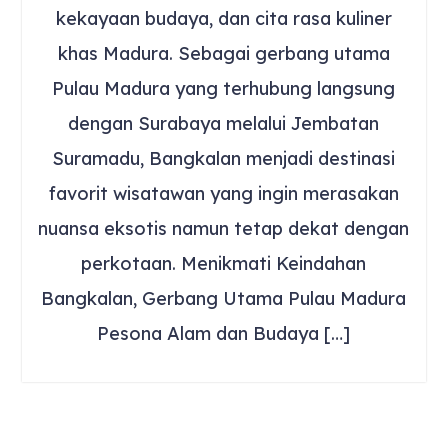
kekayaan budaya, dan cita rasa kuliner
khas Madura. Sebagai gerbang utama
Pulau Madura yang terhubung langsung
dengan Surabaya melalui Jembatan
Suramadu, Bangkalan menjadi destinasi
favorit wisatawan yang ingin merasakan
nuansa eksotis namun tetap dekat dengan
perkotaan. Menikmati Keindahan
Bangkalan, Gerbang Utama Pulau Madura
Pesona Alam dan Budaya […]