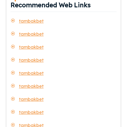
Recommended Web Links
tambakbet
tambakbet
tambakbet
tambakbet
tambakbet
tambakbet
tambakbet
tambakbet
tambakbet