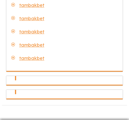
tambakbet
tambakbet
tambakbet
tambakbet
tambakbet
Copyright © Tambak Wisata 2025