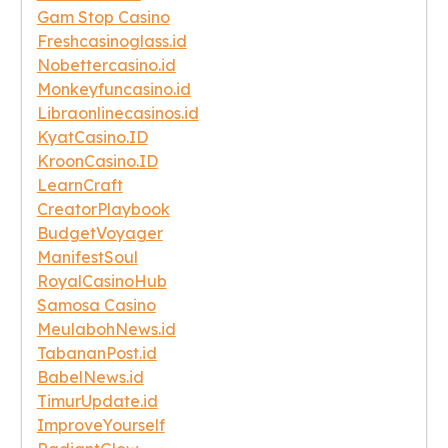
Gam Stop Casino
Freshcasinoglass.id
Nobettercasino.id
Monkeyfuncasino.id
Libraonlinecasinos.id
KyatCasino.ID
KroonCasino.ID
LearnCraft
CreatorPlaybook
BudgetVoyager
ManifestSoul
RoyalCasinoHub
Samosa Casino
MeulabohNews.id
TabananPost.id
BabelNews.id
TimurUpdate.id
ImproveYourself