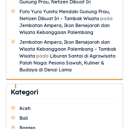
Gunung Prau, Netizen Dibuat Iri
Foto Yura Yunita Mendaki Gunung Prau,
Netizen Dibuat Iri – Tambak Wisata
pada
Jembatan Ampera, Ikon Bersejarah dan
Wisata Kebanggaan Palembang
Jembatan Ampera, Ikon Bersejarah dan
Wisata Kebanggaan Palembang – Tambak
Wisata
pada
Liburan Santai di Agrowisata
Paloh Naga: Pesona Sawah, Kuliner &
Budaya di Denai Lama
Kategori
Aceh
Bali
Banten