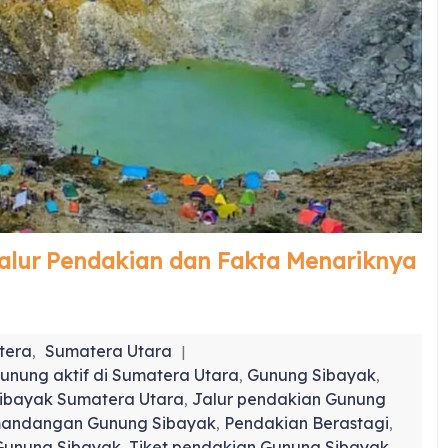
alur Pendakian dan Fakta Menariknya
tera
Sumatera Utara
,
unung aktif di Sumatera Utara
Gunung Sibayak
,
,
ibayak Sumatera Utara
Jalur pendakian Gunung
,
andangan Gunung Sibayak
Pendakian Berastagi
,
,
 Gunung Sibayak
Tiket pendakian Gunung Sibayak