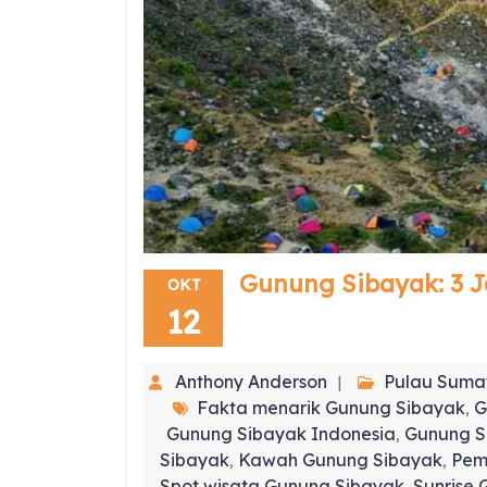
Gunung Sibayak: 3 J
OKT
12
Anthony Anderson
Pulau Suma
Fakta menarik Gunung Sibayak
G
,
Gunung Sibayak Indonesia
Gunung S
,
Sibayak
Kawah Gunung Sibayak
Pem
,
,
Spot wisata Gunung Sibayak
Sunrise