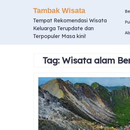
Skip
Tambak Wisata
to
Be
content
Tempat Rekomendasi Wisata
Pu
Keluarga Terupdate dan
Ab
Terpopuler Masa kini!
Tag:
Wisata alam Be