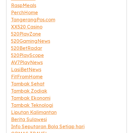
RaspMeals
PerchHome
TangerangPos.com
XX520 Casino
520PlayZone
520GamingNews
520BetRadar
520PlayScope
AV7PlayNews
LasiBetNews
FitFromHome
Tambak Sehat
Tambak Zodiak
Tambak Ekonomi
Tambak Teknologi
Liputan Kalimantan
Berita Sulawesi
Info Seputaran Bola Setiap hari