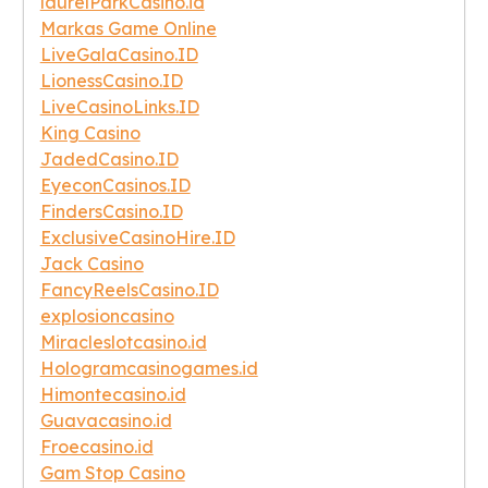
laurelParkCasino.id
Markas Game Online
LiveGalaCasino.ID
LionessCasino.ID
LiveCasinoLinks.ID
King Casino
JadedCasino.ID
EyeconCasinos.ID
FindersCasino.ID
ExclusiveCasinoHire.ID
Jack Casino
FancyReelsCasino.ID
explosioncasino
Miracleslotcasino.id
Hologramcasinogames.id
Himontecasino.id
Guavacasino.id
Froecasino.id
Gam Stop Casino