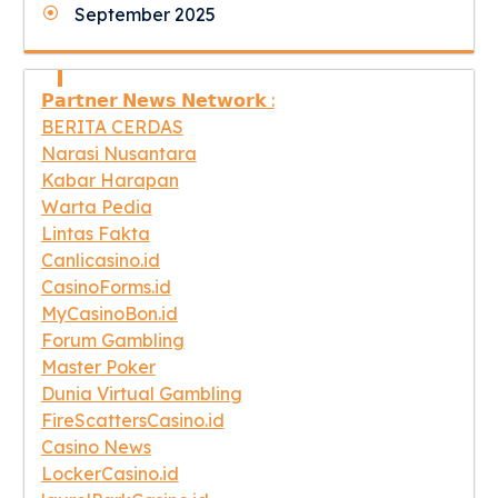
September 2025
𝗣𝗮𝗿𝘁𝗻𝗲𝗿 𝗡𝗲𝘄𝘀 𝗡𝗲𝘁𝘄𝗼𝗿𝗸 :
BERITA CERDAS
Narasi Nusantara
Kabar Harapan
Warta Pedia
Lintas Fakta
Canlicasino.id
CasinoForms.id
MyCasinoBon.id
Forum Gambling
Master Poker
Dunia Virtual Gambling
FireScattersCasino.id
Casino News
LockerCasino.id