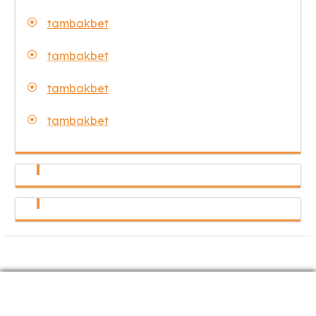
tambakbet
tambakbet
tambakbet
tambakbet
Copyright © Tambak Wisata 2025
Tour Travel Package by
Mizan Themes