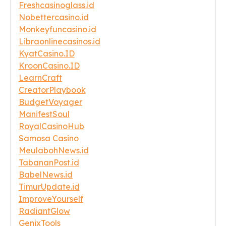
Freshcasinoglass.id
Nobettercasino.id
Monkeyfuncasino.id
Libraonlinecasinos.id
KyatCasino.ID
KroonCasino.ID
LearnCraft
CreatorPlaybook
BudgetVoyager
ManifestSoul
RoyalCasinoHub
Samosa Casino
MeulabohNews.id
TabananPost.id
BabelNews.id
TimurUpdate.id
ImproveYourself
RadiantGlow
GenixTools