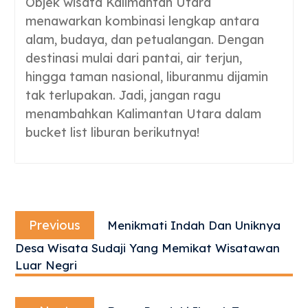
Objek wisata Kalimantan Utara
menawarkan kombinasi lengkap antara
alam, budaya, dan petualangan. Dengan
destinasi mulai dari pantai, air terjun,
hingga taman nasional, liburanmu dijamin
tak terlupakan. Jadi, jangan ragu
menambahkan Kalimantan Utara dalam
bucket list liburan berikutnya!
Navigasi
Previous
pos
Previous
Menikmati Indah Dan Uniknya
post:
Desa Wisata Sudaji Yang Memikat Wisatawan
Luar Negri
Next