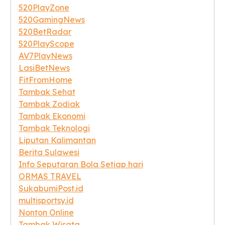
520PlayZone
520GamingNews
520BetRadar
520PlayScope
AV7PlayNews
LasiBetNews
FitFromHome
Tambak Sehat
Tambak Zodiak
Tambak Ekonomi
Tambak Teknologi
Liputan Kalimantan
Berita Sulawesi
Info Seputaran Bola Setiap hari
ORMAS TRAVEL
SukabumiPost.id
multisportsy.id
Nonton Online
Tambak Wisata