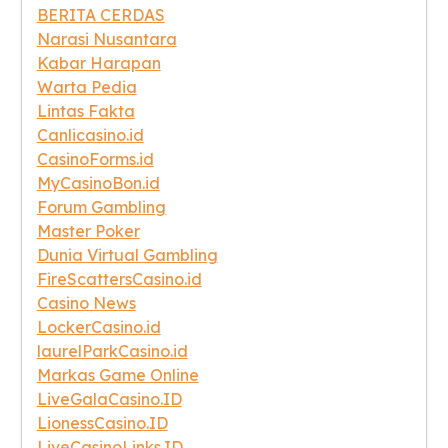
BERITA CERDAS
Narasi Nusantara
Kabar Harapan
Warta Pedia
Lintas Fakta
Canlicasino.id
CasinoForms.id
MyCasinoBon.id
Forum Gambling
Master Poker
Dunia Virtual Gambling
FireScattersCasino.id
Casino News
LockerCasino.id
laurelParkCasino.id
Markas Game Online
LiveGalaCasino.ID
LionessCasino.ID
LiveCasinoLinks.ID