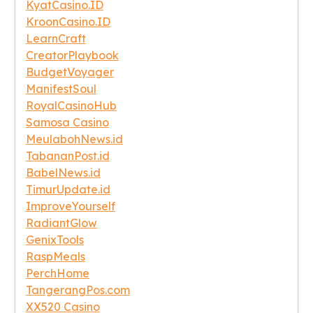
KyatCasino.ID
KroonCasino.ID
LearnCraft
CreatorPlaybook
BudgetVoyager
ManifestSoul
RoyalCasinoHub
Samosa Casino
MeulabohNews.id
TabananPost.id
BabelNews.id
TimurUpdate.id
ImproveYourself
RadiantGlow
GenixTools
RaspMeals
PerchHome
TangerangPos.com
XX520 Casino