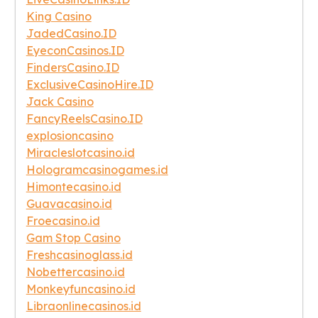
King Casino
JadedCasino.ID
EyeconCasinos.ID
FindersCasino.ID
ExclusiveCasinoHire.ID
Jack Casino
FancyReelsCasino.ID
explosioncasino
Miracleslotcasino.id
Hologramcasinogames.id
Himontecasino.id
Guavacasino.id
Froecasino.id
Gam Stop Casino
Freshcasinoglass.id
Nobettercasino.id
Monkeyfuncasino.id
Libraonlinecasinos.id