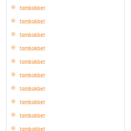
tambakbet
tambakbet
tambakbet
tambakbet
tambakbet
tambakbet
tambakbet
tambakbet
tambakbet
tambakbet