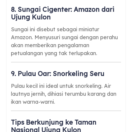
8. Sungai Cigenter: Amazon dari
Ujung Kulon
Sungai ini disebut sebagai miniatur
Amazon. Menyusuri sungai dengan perahu
akan memberikan pengalaman
petualangan yang tak terlupakan.
9. Pulau Oar: Snorkeling Seru
Pulau kecil ini ideal untuk snorkeling. Air
lautnya jernih, dihiasi terumbu karang dan
ikan warna-warni.
Tips Berkunjung ke Taman
Nasional Ujung Kulon