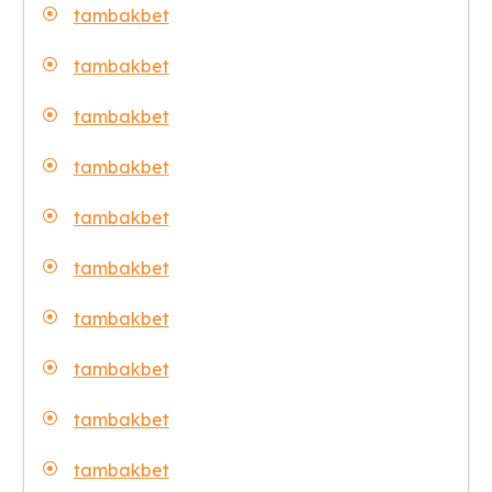
tambakbet
tambakbet
tambakbet
tambakbet
tambakbet
tambakbet
tambakbet
tambakbet
tambakbet
tambakbet