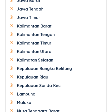
Jawa Barat
Jawa Tengah
Jawa Timur
Kalimantan Barat
Kalimantan Tengah
Kalimantan Timur
Kalimantan Utara
Kalimatan Selatan
Kepulauan Bangka Belitung
Kepulauan Riau
Kepulauan Sunda Kecil
Lampung
Maluku
Nusa Tenggara Barat