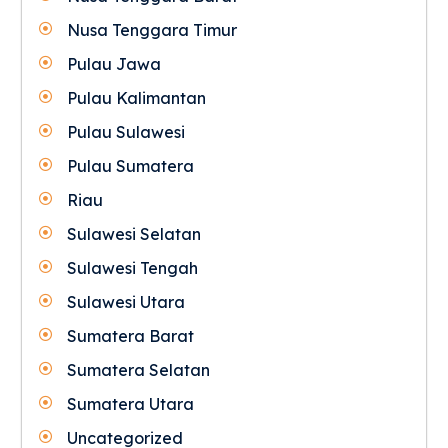
Nusa Tenggara Timur
Pulau Jawa
Pulau Kalimantan
Pulau Sulawesi
Pulau Sumatera
Riau
Sulawesi Selatan
Sulawesi Tengah
Sulawesi Utara
Sumatera Barat
Sumatera Selatan
Sumatera Utara
Uncategorized