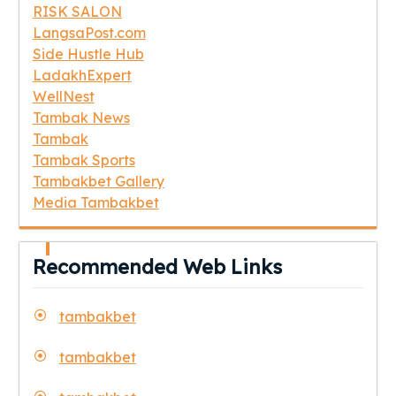
RISK SALON
LangsaPost.com
Side Hustle Hub
LadakhExpert
WellNest
Tambak News
Tambak
Tambak Sports
Tambakbet Gallery
Media Tambakbet
Recommended Web Links
tambakbet
tambakbet