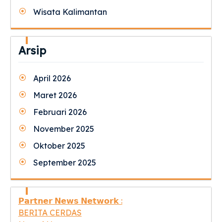
Wisata Kalimantan
Arsip
April 2026
Maret 2026
Februari 2026
November 2025
Oktober 2025
September 2025
𝗣𝗮𝗿𝘁𝗻𝗲𝗿 𝗡𝗲𝘄𝘀 𝗡𝗲𝘁𝘄𝗼𝗿𝗸 :
BERITA CERDAS