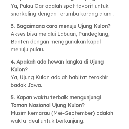
Ya, Pulau Oar adalah spot favorit untuk
snorkeling dengan terumbu karang alami.
3. Bagaimana cara menuju Ujung Kulon?
Akses bisa melalui Labuan, Pandeglang,
Banten dengan menggunakan kapal
menuju pulau.
4. Apakah ada hewan langka di Ujung
Kulon?
Ya, Ujung Kulon adalah habitat terakhir
badak Jawa.
5. Kapan waktu terbaik mengunjungi
Taman Nasional Ujung Kulon?
Musim kemarau (Mei–September) adalah
waktu ideal untuk berkunjung.