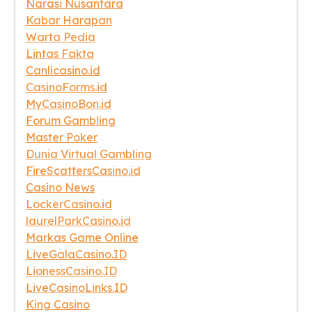
Narasi Nusantara
Kabar Harapan
Warta Pedia
Lintas Fakta
Canlicasino.id
CasinoForms.id
MyCasinoBon.id
Forum Gambling
Master Poker
Dunia Virtual Gambling
FireScattersCasino.id
Casino News
LockerCasino.id
laurelParkCasino.id
Markas Game Online
LiveGalaCasino.ID
LionessCasino.ID
LiveCasinoLinks.ID
King Casino