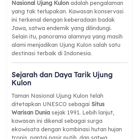
Nasional Ujung Kulon
adalah pengalaman
yang tak terlupakan. Kawasan konservasi
ini terkenal dengan keberadaan badak
Jawa, satwa endemik yang dilindungi.
Selain itu, panorama alamnya yang masih
alami menjadikan Ujung Kulon salah satu
destinasi terbaik di Indonesia.
Sejarah dan Daya Tarik Ujung
Kulon
Taman Nasional Ujung Kulon telah
ditetapkan UNESCO sebagai
Situs
Warisan Dunia
sejak 1991. Lebih lanjut,
kawasan ini dikenal sebagai surga
ekowisata dengan kombinasi hutan hujan
tropis, pantai pasir putih, dan satwa