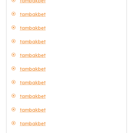
tambakbet
tambakbet
tambakbet
tambakbet
tambakbet
tambakbet
tambakbet
tambakbet
tambakbet
tambakbet