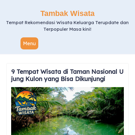
Skip
to
Tambak Wisata
content
Tempat Rekomendasi Wisata Keluarga Terupdate dan
Terpopuler Masa kini!
Menu
9 Tempat Wisata di Taman Nasional U
jung Kulon yang Bisa Dikunjungi