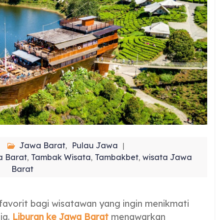
Jawa Barat
Pulau Jawa
,
a Barat
Tambak Wisata
Tambakbet
wisata Jawa
,
,
,
Barat
 favorit bagi wisatawan yang ingin menikmati
ia.
Liburan ke Jawa Barat
menawarkan