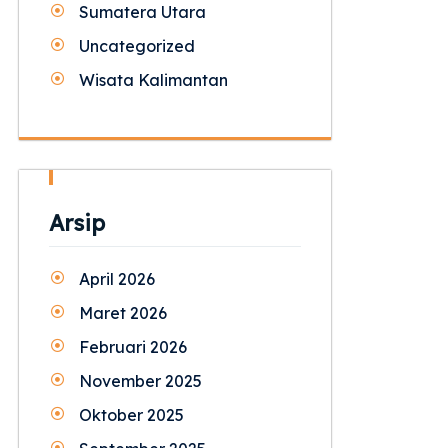
Sumatera Utara
Uncategorized
Wisata Kalimantan
Arsip
April 2026
Maret 2026
Februari 2026
November 2025
Oktober 2025