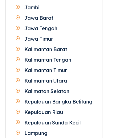
Jambi
Jawa Barat
Jawa Tengah
Jawa Timur
Kalimantan Barat
Kalimantan Tengah
Kalimantan Timur
Kalimantan Utara
Kalimatan Selatan
Kepulauan Bangka Belitung
Kepulauan Riau
Kepulauan Sunda Kecil
Lampung