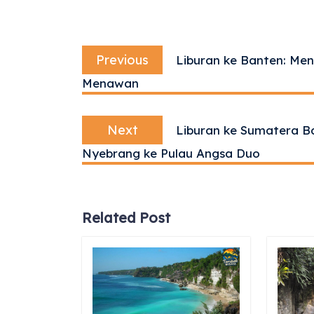
Navigasi
Previous
pos
Previous
Liburan ke Banten: Me
post:
Menawan
Next
Next
Liburan ke Sumatera B
post:
Nyebrang ke Pulau Angsa Duo
Related Post