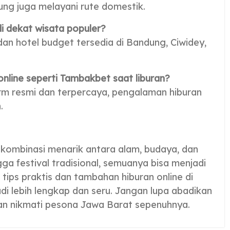
ng juga melayani rute domestik.
i dekat wisata populer?
an hotel budget tersedia di Bandung, Ciwidey,
line seperti Tambakbet saat liburan?
rm resmi dan terpercaya, pengalaman hiburan
.
ombinasi menarik antara alam, budaya, dan
gga festival tradisional, semuanya bisa menjadi
ips praktis dan tambahan hiburan online di
adi lebih lengkap dan seru. Jangan lupa abadikan
 dan nikmati pesona Jawa Barat sepenuhnya.