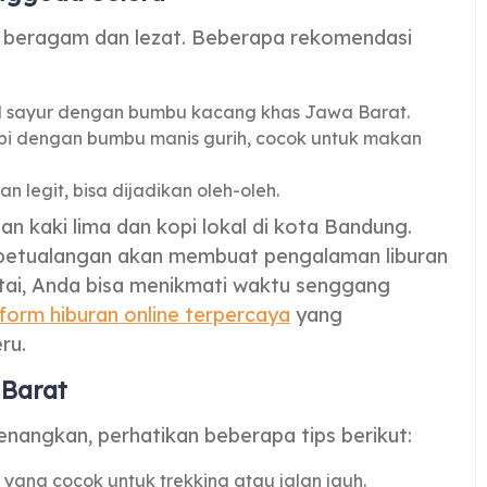
t beragam dan lezat. Beberapa rekomendasi
 sayur dengan bumbu kacang khas Jawa Barat.
pi dengan bumbu manis gurih, cocok untuk makan
n legit, bisa dijadikan oleh-oleh.
anan kaki lima dan kopi lokal di kota Bandung.
 petualangan akan membuat pengalaman liburan
antai, Anda bisa menikmati waktu senggang
tform hiburan online terpercaya
yang
ru.
 Barat
nangkan, perhatikan beberapa tips berikut:
ang cocok untuk trekking atau jalan jauh.