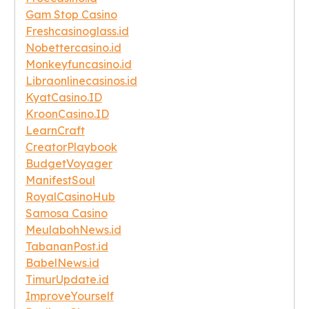
Gam Stop Casino
Freshcasinoglass.id
Nobettercasino.id
Monkeyfuncasino.id
Libraonlinecasinos.id
KyatCasino.ID
KroonCasino.ID
LearnCraft
CreatorPlaybook
BudgetVoyager
ManifestSoul
RoyalCasinoHub
Samosa Casino
MeulabohNews.id
TabananPost.id
BabelNews.id
TimurUpdate.id
ImproveYourself