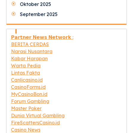
Oktober 2025
September 2025
𝗣𝗮𝗿𝘁𝗻𝗲𝗿 𝗡𝗲𝘄𝘀 𝗡𝗲𝘁𝘄𝗼𝗿𝗸 :
BERITA CERDAS
Narasi Nusantara
Kabar Harapan
Warta Pedia
Lintas Fakta
Canlicasino.id
CasinoForms.id
MyCasinoBon.id
Forum Gambling
Master Poker
Dunia Virtual Gambling
FireScattersCasino.id
Casino News