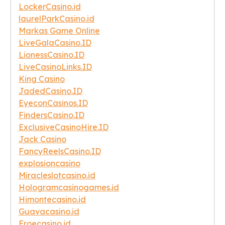
LockerCasino.id
laurelParkCasino.id
Markas Game Online
LiveGalaCasino.ID
LionessCasino.ID
LiveCasinoLinks.ID
King Casino
JadedCasino.ID
EyeconCasinos.ID
FindersCasino.ID
ExclusiveCasinoHire.ID
Jack Casino
FancyReelsCasino.ID
explosioncasino
Miracleslotcasino.id
Hologramcasinogames.id
Himontecasino.id
Guavacasino.id
Froecasino.id