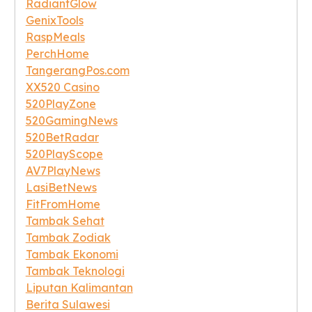
RadiantGlow
GenixTools
RaspMeals
PerchHome
TangerangPos.com
XX520 Casino
520PlayZone
520GamingNews
520BetRadar
520PlayScope
AV7PlayNews
LasiBetNews
FitFromHome
Tambak Sehat
Tambak Zodiak
Tambak Ekonomi
Tambak Teknologi
Liputan Kalimantan
Berita Sulawesi