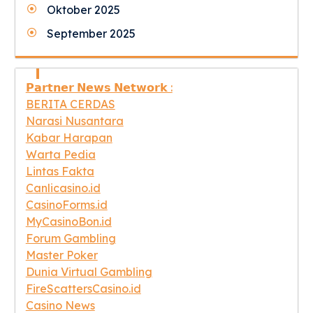
Oktober 2025
September 2025
𝗣𝗮𝗿𝘁𝗻𝗲𝗿 𝗡𝗲𝘄𝘀 𝗡𝗲𝘁𝘄𝗼𝗿𝗸 :
BERITA CERDAS
Narasi Nusantara
Kabar Harapan
Warta Pedia
Lintas Fakta
Canlicasino.id
CasinoForms.id
MyCasinoBon.id
Forum Gambling
Master Poker
Dunia Virtual Gambling
FireScattersCasino.id
Casino News