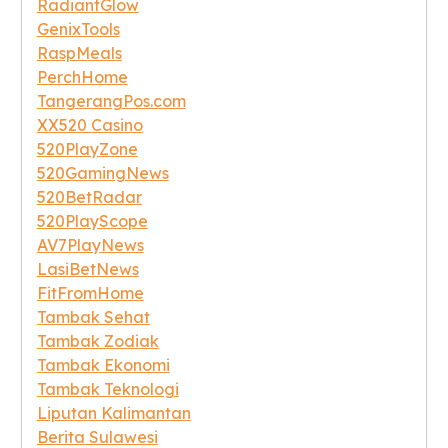
RadiantGlow
GenixTools
RaspMeals
PerchHome
TangerangPos.com
XX520 Casino
520PlayZone
520GamingNews
520BetRadar
520PlayScope
AV7PlayNews
LasiBetNews
FitFromHome
Tambak Sehat
Tambak Zodiak
Tambak Ekonomi
Tambak Teknologi
Liputan Kalimantan
Berita Sulawesi