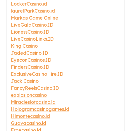
LockerCasino.id
laurelParkCasino.id
Markas Game Online
LiveGalaCasino.ID
LionessCasino.ID
LiveCasinoLinks.ID
King Casino
JadedCasino.ID
EyeconCasinos.ID
FindersCasino.ID
ExclusiveCasinoHire.ID
Jack Casino
FancyReelsCasino.ID
explosioncasino
Miracleslotcasino.id
Hologramcasinogames.id
Himontecasino.id
Guavacasino.id
Froecasino.id