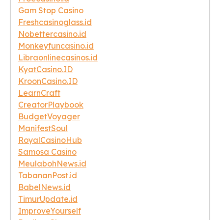
Gam Stop Casino
Freshcasinoglass.id
Nobettercasino.id
Monkeyfuncasino.id
Libraonlinecasinos.id
KyatCasino.ID
KroonCasino.ID
LearnCraft
CreatorPlaybook
BudgetVoyager
ManifestSoul
RoyalCasinoHub
Samosa Casino
MeulabohNews.id
TabananPost.id
BabelNews.id
TimurUpdate.id
ImproveYourself