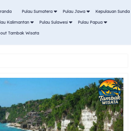
randa
Pulau Sumatera
Pulau Jawa
Kepulauan Sunda 
lau Kalimantan
Pulau Sulawesi
Pulau Papua
out Tambak Wisata