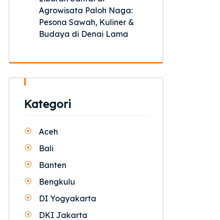
Agrowisata Paloh Naga:
Pesona Sawah, Kuliner &
Budaya di Denai Lama
Kategori
Aceh
Bali
Banten
Bengkulu
DI Yogyakarta
DKI Jakarta