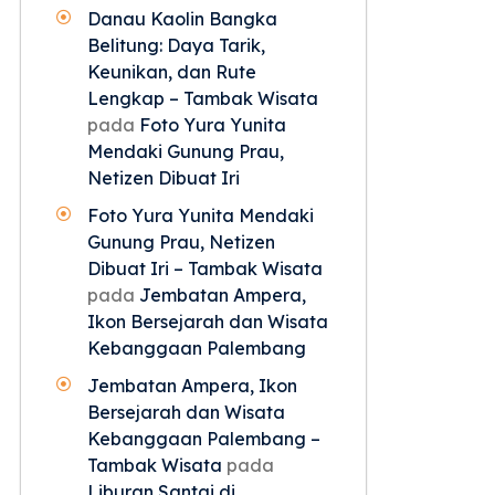
Danau Kaolin Bangka
Belitung: Daya Tarik,
Keunikan, dan Rute
Lengkap – Tambak Wisata
pada
Foto Yura Yunita
Mendaki Gunung Prau,
Netizen Dibuat Iri
Foto Yura Yunita Mendaki
Gunung Prau, Netizen
Dibuat Iri – Tambak Wisata
pada
Jembatan Ampera,
Ikon Bersejarah dan Wisata
Kebanggaan Palembang
Jembatan Ampera, Ikon
Bersejarah dan Wisata
Kebanggaan Palembang –
Tambak Wisata
pada
Liburan Santai di