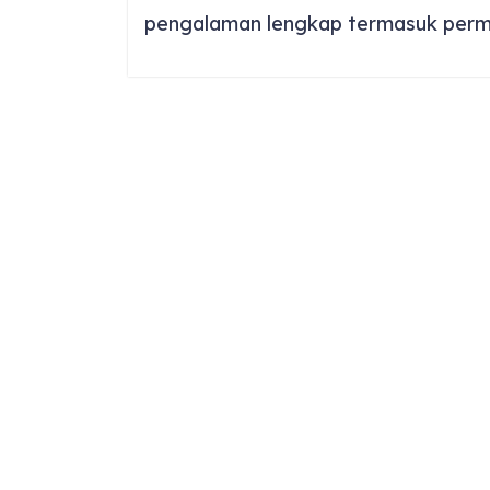
pengalaman lengkap termasuk perm