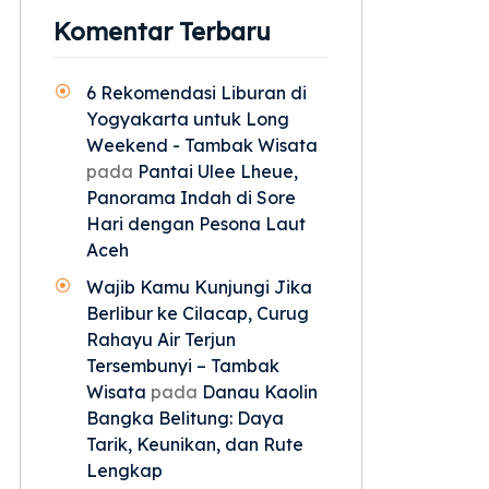
Komentar Terbaru
6 Rekomendasi Liburan di
Yogyakarta untuk Long
Weekend - Tambak Wisata
pada
Pantai Ulee Lheue,
Panorama Indah di Sore
Hari dengan Pesona Laut
Aceh
Wajib Kamu Kunjungi Jika
Berlibur ke Cilacap, Curug
Rahayu Air Terjun
Tersembunyi – Tambak
Wisata
pada
Danau Kaolin
Bangka Belitung: Daya
Tarik, Keunikan, dan Rute
Lengkap