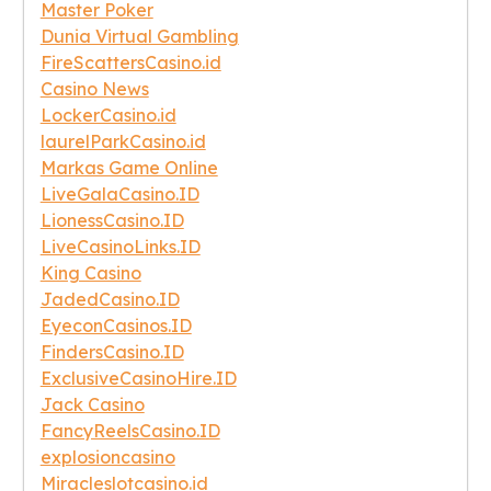
Master Poker
Dunia Virtual Gambling
FireScattersCasino.id
Casino News
LockerCasino.id
laurelParkCasino.id
Markas Game Online
LiveGalaCasino.ID
LionessCasino.ID
LiveCasinoLinks.ID
King Casino
JadedCasino.ID
EyeconCasinos.ID
FindersCasino.ID
ExclusiveCasinoHire.ID
Jack Casino
FancyReelsCasino.ID
explosioncasino
Miracleslotcasino.id