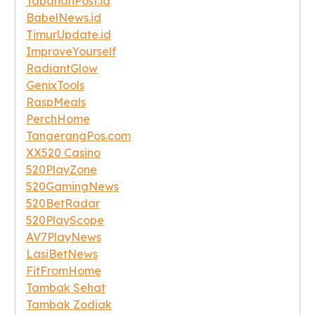
TabananPost.id
BabelNews.id
TimurUpdate.id
ImproveYourself
RadiantGlow
GenixTools
RaspMeals
PerchHome
TangerangPos.com
XX520 Casino
520PlayZone
520GamingNews
520BetRadar
520PlayScope
AV7PlayNews
LasiBetNews
FitFromHome
Tambak Sehat
Tambak Zodiak