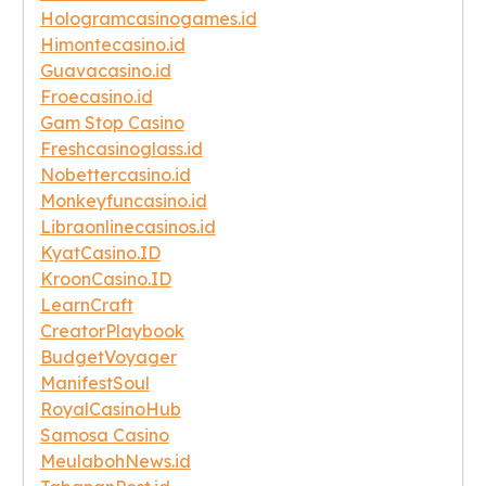
Hologramcasinogames.id
Himontecasino.id
Guavacasino.id
Froecasino.id
Gam Stop Casino
Freshcasinoglass.id
Nobettercasino.id
Monkeyfuncasino.id
Libraonlinecasinos.id
KyatCasino.ID
KroonCasino.ID
LearnCraft
CreatorPlaybook
BudgetVoyager
ManifestSoul
RoyalCasinoHub
Samosa Casino
MeulabohNews.id