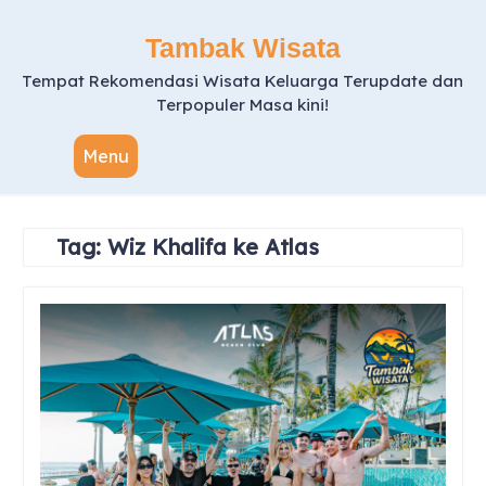
Skip
to
Tambak Wisata
content
Tempat Rekomendasi Wisata Keluarga Terupdate dan
Terpopuler Masa kini!
Menu
Tag:
Wiz Khalifa ke Atlas