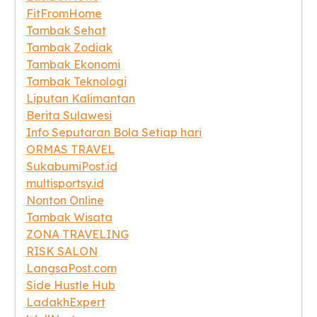
FitFromHome
Tambak Sehat
Tambak Zodiak
Tambak Ekonomi
Tambak Teknologi
Liputan Kalimantan
Berita Sulawesi
Info Seputaran Bola Setiap hari
ORMAS TRAVEL
SukabumiPost.id
multisportsy.id
Nonton Online
Tambak Wisata
ZONA TRAVELING
RISK SALON
LangsaPost.com
Side Hustle Hub
LadakhExpert