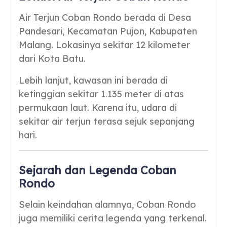
Air Terjun Coban Rondo berada di Desa
Pandesari, Kecamatan Pujon, Kabupaten
Malang. Lokasinya sekitar 12 kilometer
dari Kota Batu.
Lebih lanjut, kawasan ini berada di
ketinggian sekitar 1.135 meter di atas
permukaan laut. Karena itu, udara di
sekitar air terjun terasa sejuk sepanjang
hari.
Sejarah dan Legenda Coban
Rondo
Selain keindahan alamnya, Coban Rondo
juga memiliki cerita legenda yang terkenal.