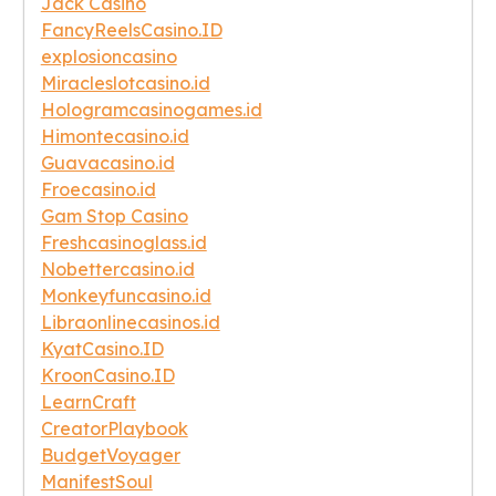
Jack Casino
FancyReelsCasino.ID
explosioncasino
Miracleslotcasino.id
Hologramcasinogames.id
Himontecasino.id
Guavacasino.id
Froecasino.id
Gam Stop Casino
Freshcasinoglass.id
Nobettercasino.id
Monkeyfuncasino.id
Libraonlinecasinos.id
KyatCasino.ID
KroonCasino.ID
LearnCraft
CreatorPlaybook
BudgetVoyager
ManifestSoul