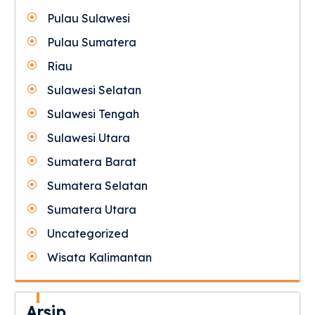
Pulau Sulawesi
Pulau Sumatera
Riau
Sulawesi Selatan
Sulawesi Tengah
Sulawesi Utara
Sumatera Barat
Sumatera Selatan
Sumatera Utara
Uncategorized
Wisata Kalimantan
Arsip