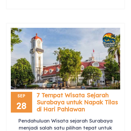
7 Tempat Wisata Sejarah
SEP
Surabaya untuk Napak Tilas
28
di Hari Pahlawan
Pendahuluan Wisata sejarah Surabaya
menjadi salah satu pilihan tepat untuk