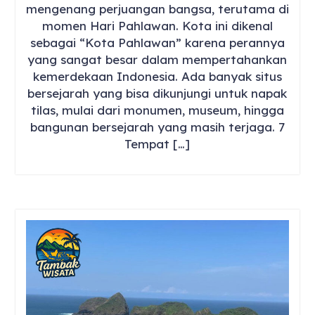
mengenang perjuangan bangsa, terutama di
momen Hari Pahlawan. Kota ini dikenal
sebagai “Kota Pahlawan” karena perannya
yang sangat besar dalam mempertahankan
kemerdekaan Indonesia. Ada banyak situs
bersejarah yang bisa dikunjungi untuk napak
tilas, mulai dari monumen, museum, hingga
bangunan bersejarah yang masih terjaga. 7
Tempat […]