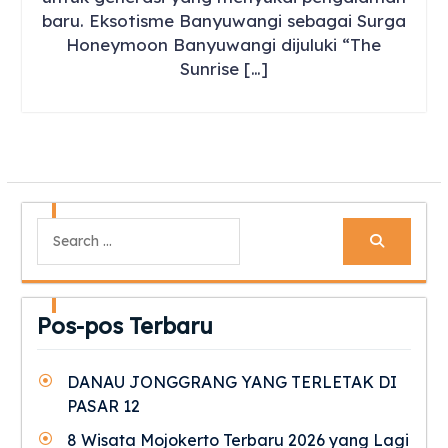
baru. Eksotisme Banyuwangi sebagai Surga
Honeymoon Banyuwangi dijuluki “The
Sunrise […]
Search
for:
Pos-pos Terbaru
DANAU JONGGRANG YANG TERLETAK DI
PASAR 12
8 Wisata Mojokerto Terbaru 2026 yang Lagi