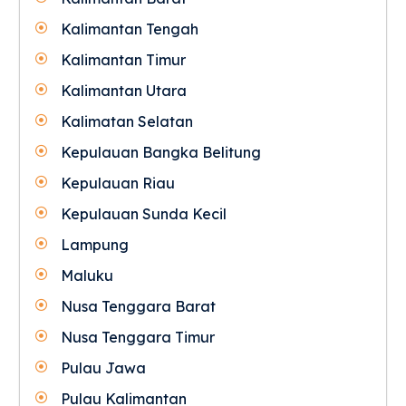
Kalimantan Tengah
Kalimantan Timur
Kalimantan Utara
Kalimatan Selatan
Kepulauan Bangka Belitung
Kepulauan Riau
Kepulauan Sunda Kecil
Lampung
Maluku
Nusa Tenggara Barat
Nusa Tenggara Timur
Pulau Jawa
Pulau Kalimantan