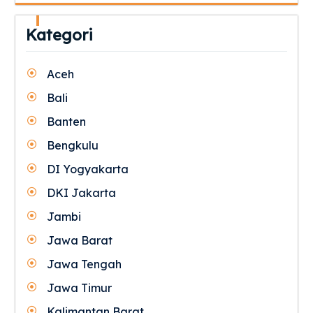
Kategori
Aceh
Bali
Banten
Bengkulu
DI Yogyakarta
DKI Jakarta
Jambi
Jawa Barat
Jawa Tengah
Jawa Timur
Kalimantan Barat