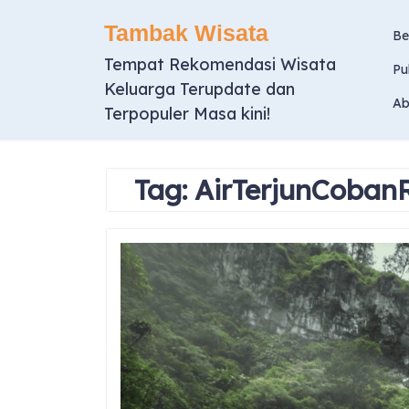
Skip
Tambak Wisata
to
Be
content
Tempat Rekomendasi Wisata
Pu
Keluarga Terupdate dan
Ab
Terpopuler Masa kini!
Tag:
AirTerjunCoban