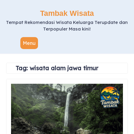
Skip
to
Tambak Wisata
content
Tempat Rekomendasi Wisata Keluarga Terupdate dan
Terpopuler Masa kini!
Menu
Tag:
wisata alam jawa timur