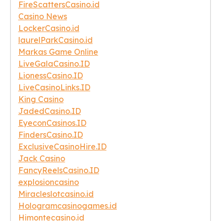
FireScattersCasino.id
Casino News
LockerCasino.id
laurelParkCasino.id
Markas Game Online
LiveGalaCasino.ID
LionessCasino.ID
LiveCasinoLinks.ID
King Casino
JadedCasino.ID
EyeconCasinos.ID
FindersCasino.ID
ExclusiveCasinoHire.ID
Jack Casino
FancyReelsCasino.ID
explosioncasino
Miracleslotcasino.id
Hologramcasinogames.id
Himontecasino.id