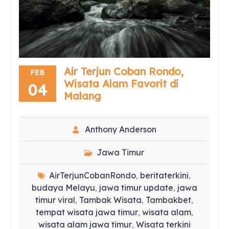
Air Terjun Coban Rondo,
FEB
Wisata Alam Favorit di
04
Malang
Anthony Anderson
Jawa Timur
AirTerjunCobanRondo
beritaterkini
,
,
budaya Melayu
jawa timur update
jawa
,
,
timur viral
Tambak Wisata
Tambakbet
,
,
,
tempat wisata jawa timur
wisata alam
,
,
wisata alam jawa timur
Wisata terkini
,