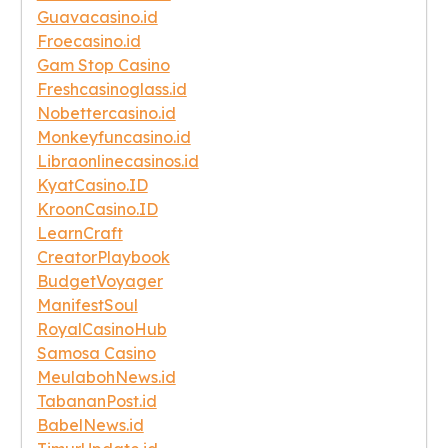
Guavacasino.id
Froecasino.id
Gam Stop Casino
Freshcasinoglass.id
Nobettercasino.id
Monkeyfuncasino.id
Libraonlinecasinos.id
KyatCasino.ID
KroonCasino.ID
LearnCraft
CreatorPlaybook
BudgetVoyager
ManifestSoul
RoyalCasinoHub
Samosa Casino
MeulabohNews.id
TabananPost.id
BabelNews.id