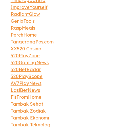
TimurUpdate.id
ImproveYourself
RadiantGlow
GenixTools
RaspMeals
PerchHome
TangerangPos.com
XX520 Casino
520PlayZone
520GamingNews
520BetRadar
520PlayScope
AV7PlayNews
LasiBetNews
FitFromHome
Tambak Sehat
Tambak Zodiak
Tambak Ekonomi
Tambak Teknologi